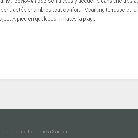
rdins :
Sonia vous y accueille dans une très a
Boslowen B&B
contractée,chambres tout confort,TV,parking,terrasse et jar
oject.A pied en quelques minutes la plage.
de meublés de tourisme à Saujon