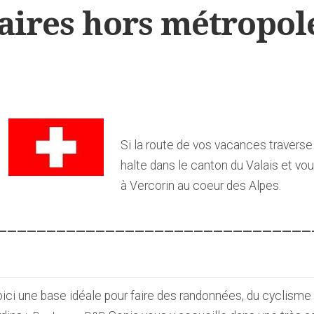
naires hors métropol
Si la route de vos vacances traverse 
halte dans le canton du Valais et v
à Vercorin au coeur des Alpes.
————————————————————————————————
ici une base idéale pour faire des randonnées, du cyclisme o