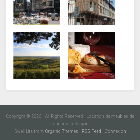
Copyright © 2026 · All Rights Reserved · Location de meublés de
tourisme à Saujon
Swell Lite from
Organic Themes
·
RSS Feed
·
Connexion