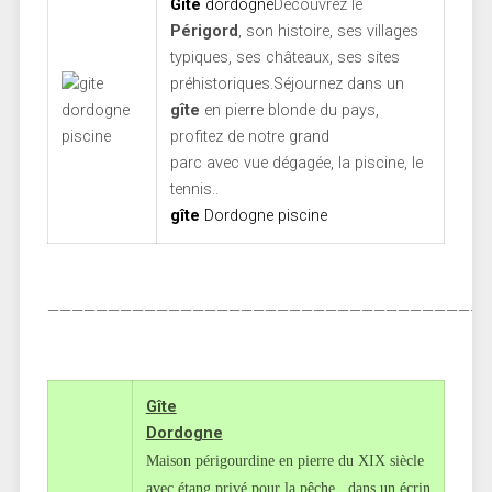
Gîte
dordogne
Découvrez le
Périgord
, son histoire, ses villages
typiques, ses châteaux, ses sites
préhistoriques.Séjournez dans un
gîte
en pierre blonde du pays,
profitez de notre grand
parc avec vue dégagée, la piscine, le
tennis..
gîte
Dordogne piscine
—————————————————————————————————————
Gîte
Dordogne
Maison périgourdine en pierre du XIX siècle
avec étang privé pour la pêche , dans un écrin