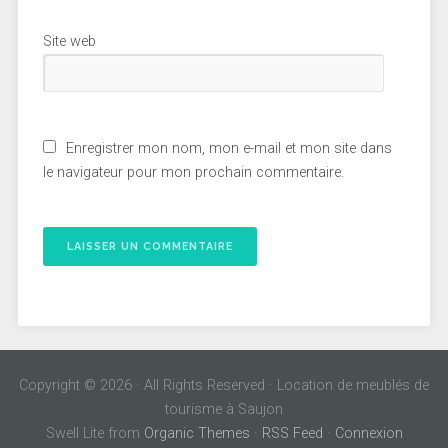
Site web
Enregistrer mon nom, mon e-mail et mon site dans
le navigateur pour mon prochain commentaire.
Copyright © 2026 · All Rights Reserved · Location de meublés de
tourisme à Saujon
Swell Lite from
Organic Themes
·
RSS Feed
·
Connexion