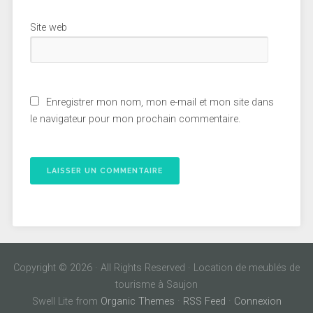
Site web
Enregistrer mon nom, mon e-mail et mon site dans
le navigateur pour mon prochain commentaire.
Copyright © 2026 · All Rights Reserved · Location de meublés de
tourisme à Saujon
Swell Lite from
Organic Themes
·
RSS Feed
·
Connexion