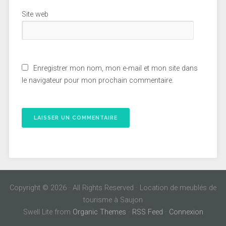
Site web
Enregistrer mon nom, mon e-mail et mon site dans
le navigateur pour mon prochain commentaire.
Copyright © 2026 · All Rights Reserved · Location de meublés de
tourisme à Saujon
Swell Lite from
Organic Themes
·
RSS Feed
·
Connexion