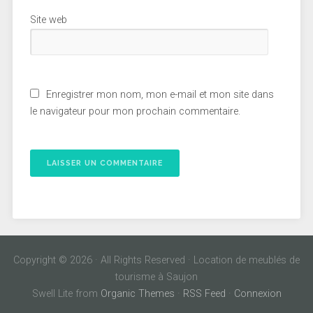
Site web
Enregistrer mon nom, mon e-mail et mon site dans
le navigateur pour mon prochain commentaire.
Copyright © 2026 · All Rights Reserved · Location de meublés de
tourisme à Saujon
Swell Lite from
Organic Themes
·
RSS Feed
·
Connexion