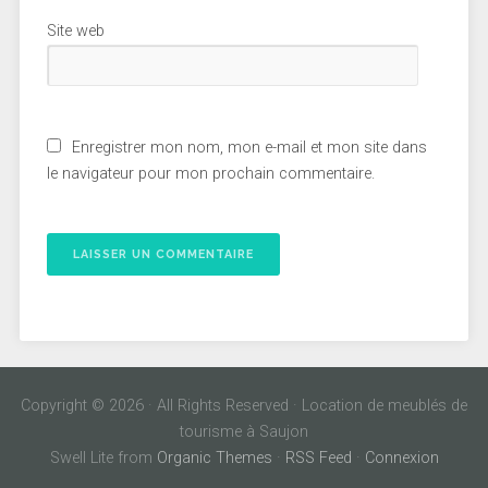
Site web
Enregistrer mon nom, mon e-mail et mon site dans
le navigateur pour mon prochain commentaire.
Copyright © 2026 · All Rights Reserved · Location de meublés de
tourisme à Saujon
Swell Lite from
Organic Themes
·
RSS Feed
·
Connexion