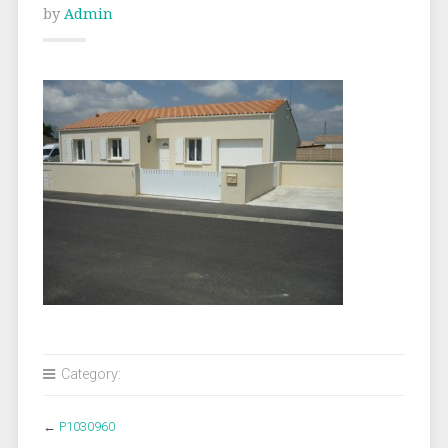
by
Admin
Category:
←
P1030960