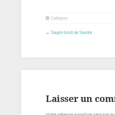
Category:
←
Saujon bord de Seudre
Laisser un co
Votre adresse e-mail ne sera pas pu